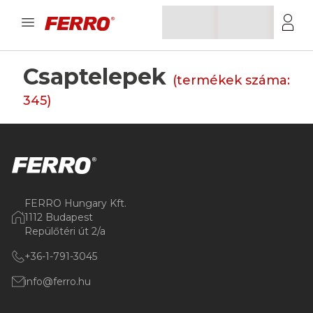
Csaptelepek
(termékek száma:
345
)
FERRO Hungary Kft.
1112 Budapest
Repülőtéri út 2/a
+36-1-791-3045
info@ferro.hu