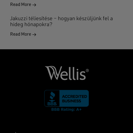
Read More
Jakuzzi téliesítése – hogyan készüljünk fel a
hideg hónapokra?
Read More