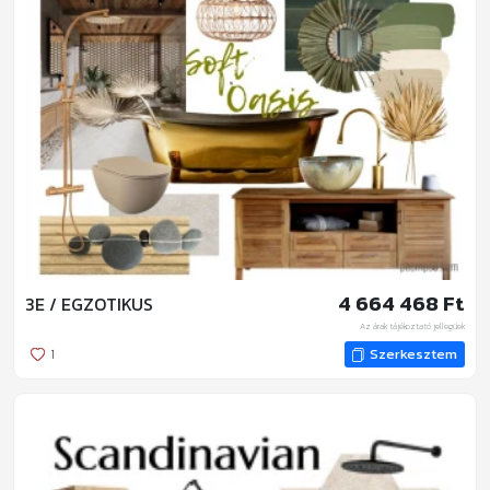
4 664 468 Ft
3E / EGZOTIKUS
Az árak tájékoztató jellegűek
1
Szerkesztem