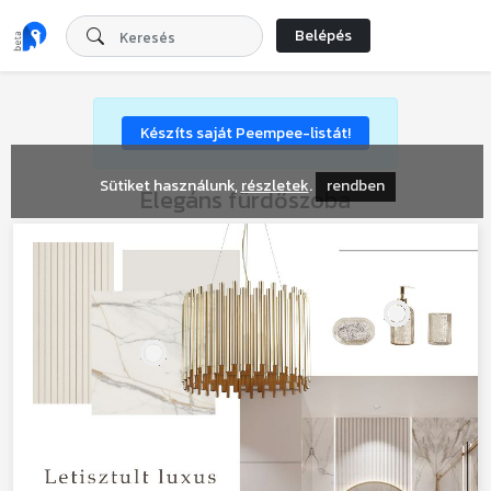
Belépés
Készíts saját Peempee-listát!
Sütiket használunk,
részletek
.
rendben
Elegáns fürdőszoba