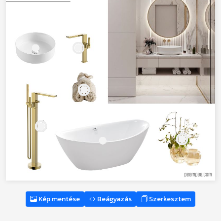
Kép mentése
Beágyazás
Szerkesztem