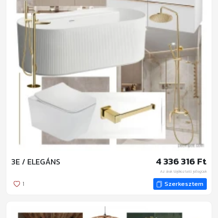
4 336 316 Ft
3E / ELEGÁNS
Az árak tájékoztató jellegűek
1
Szerkesztem