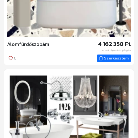
4 162 358 Ft
Álomfürdőszobám
Az árak tájékoztató jellegűek
0
Szerkesztem