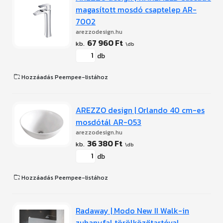
magasított mosdó csaptelep AR-
7002
arezzodesign.hu
67 960 Ft
db
Hozzáadás Peempee-listához
AREZZO design | Orlando 40 cm-es
mosdótál AR-053
arezzodesign.hu
36 380 Ft
db
Hozzáadás Peempee-listához
Radaway | Modo New II Walk-in
zuhanyfal törölközőtartóval