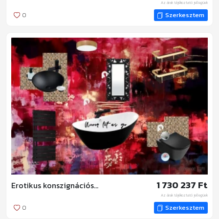
Az árak tájékoztató jellegűek
0
Szerkesztem
1 730 237 Ft
Erotikus konszignációs lista
Az árak tájékoztató jellegűek
0
Szerkesztem