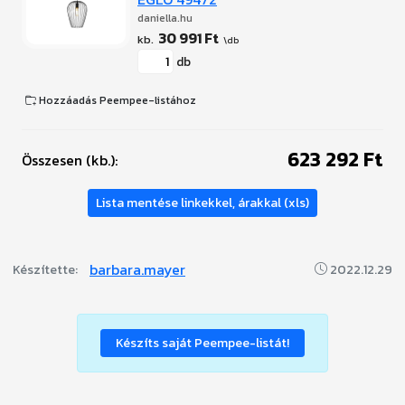
daniella.hu
30 991 Ft
db
Hozzáadás Peempee-listához
623 292 Ft
Összesen (kb.):
Lista mentése linkekkel, árakkal (xls)
barbara.mayer
Készítette:
2022.12.29
Készíts saját Peempee-listát!