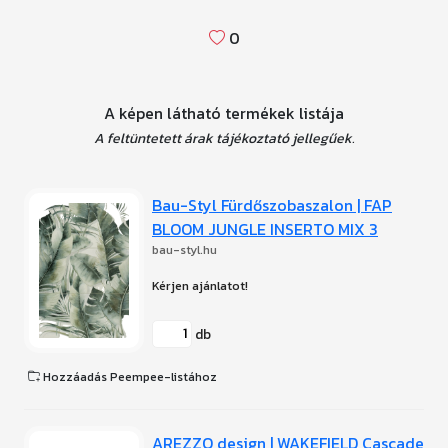
0
A képen látható termékek listája
A feltüntetett árak tájékoztató jellegűek.
Bau-Styl Fürdőszobaszalon | FAP
BLOOM JUNGLE INSERTO MIX 3
bau-styl.hu
db
Hozzáadás Peempee-listához
AREZZO design | WAKEFIELD Cascade