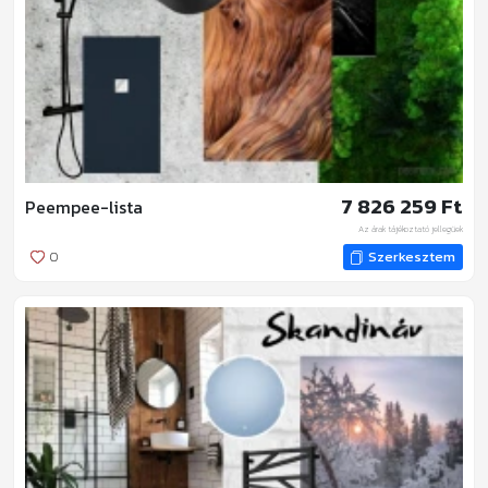
7 826 259 Ft
Peempee-lista
Az árak tájékoztató jellegűek
0
Szerkesztem