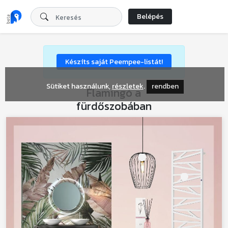
Belépés
Készíts saját Peempee-listát!
Sütiket használunk,
részletek
.
rendben
Flamingó a
fürdőszobában