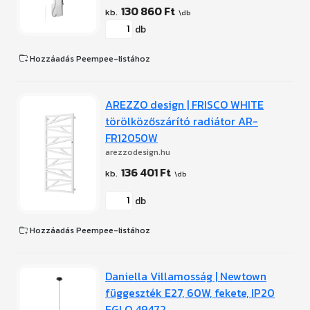
130 860 Ft
db
Hozzáadás Peempee-listához
AREZZO design | FRISCO WHITE
törölközőszárító radiátor AR-
FR12050W
arezzodesign.hu
136 401 Ft
db
Hozzáadás Peempee-listához
Daniella Villamosság | Newtown
függeszték E27, 60W, fekete, IP20
EGLO 49472