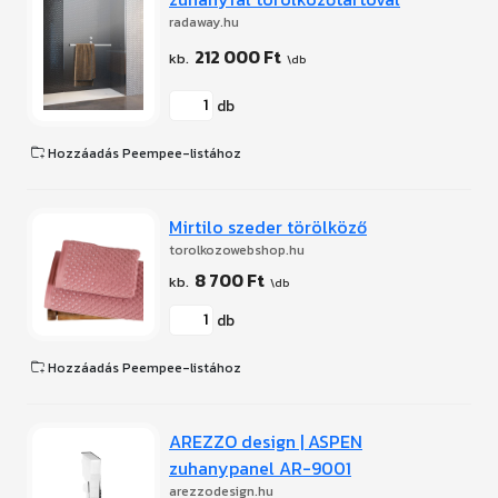
radaway.hu
212 000 Ft
db
Hozzáadás Peempee-listához
Mirtilo szeder törölköző
torolkozowebshop.hu
8 700 Ft
db
Hozzáadás Peempee-listához
AREZZO design | ASPEN
zuhanypanel AR-9001
arezzodesign.hu