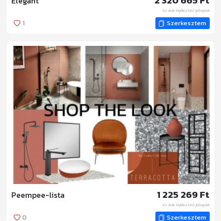
2 320 665 Ft
Elegant
Az árak tájékoztató jellegűek
1
Szerkesztem
1 225 269 Ft
Peempee-lista
Az árak tájékoztató jellegűek
0
Szerkesztem