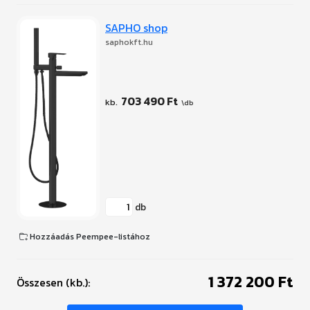
SAPHO shop
saphokft.hu
703 490 Ft
db
Hozzáadás Peempee-listához
1 372 200 Ft
Összesen (kb.):