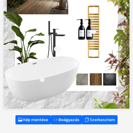
Kép mentése
Beágyazás
Szerkesztem