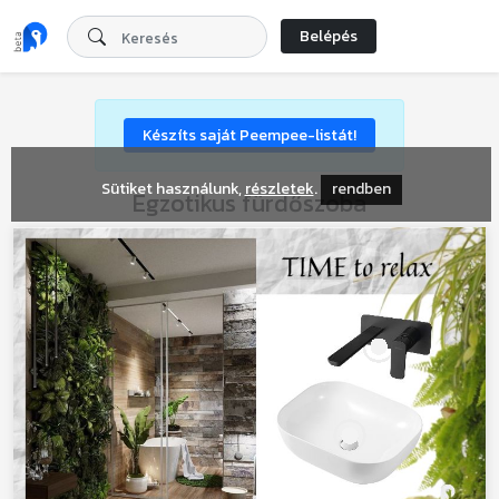
Belépés
Készíts saját Peempee-listát!
Sütiket használunk,
részletek
.
rendben
Egzotikus fürdőszoba