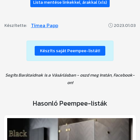
Lista mentése linkekkel, árakkal (xls)
Tímea Papp
Készítette:
2023.01.03
Készíts saját Peempee-listát!
Segíts Barátaidnak is a Vásárlásban - oszd meg Instán, Facebook-
on!
Hasonló Peempee-listák