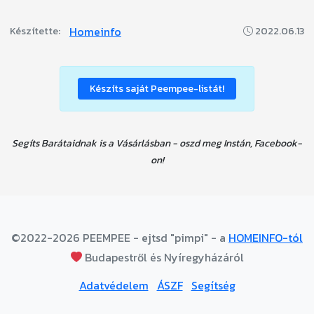
Homeinfo
Készítette:
2022.06.13
Készíts saját Peempee-listát!
Segíts Barátaidnak is a Vásárlásban - oszd meg Instán, Facebook-
on!
©2022-2026 PEEMPEE - ejtsd "pimpi" - a
HOMEINFO-tól
Budapestről és Nyíregyházáról
Adatvédelem
ÁSZF
Segítség