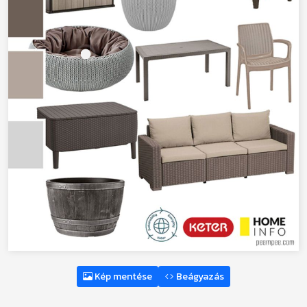
Kép mentése
Beágyazás