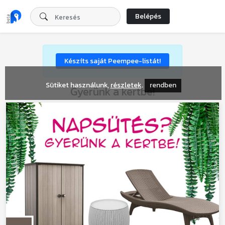
Belépés
Készíts saját Peempee-listát!
Sütiket használunk,
részletek
.
rendben
Gyerünk a kertbe!