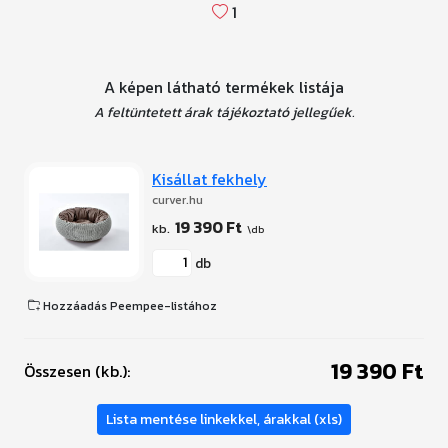
1
A képen látható termékek listája
A feltüntetett árak tájékoztató jellegűek.
Kisállat fekhely
curver.hu
19 390 Ft
db
Hozzáadás Peempee-listához
19 390 Ft
Összesen (kb.):
Lista mentése linkekkel, árakkal (xls)