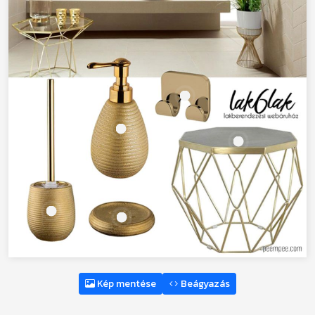
Kép mentése
Beágyazás