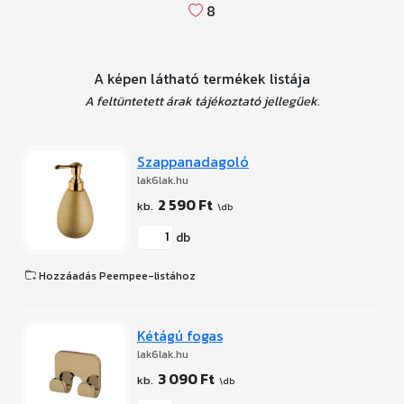
8
A képen látható termékek listája
A feltüntetett árak tájékoztató jellegűek.
Szappanadagoló
lak6lak.hu
2 590 Ft
db
Hozzáadás Peempee-listához
Kétágú fogas
lak6lak.hu
3 090 Ft