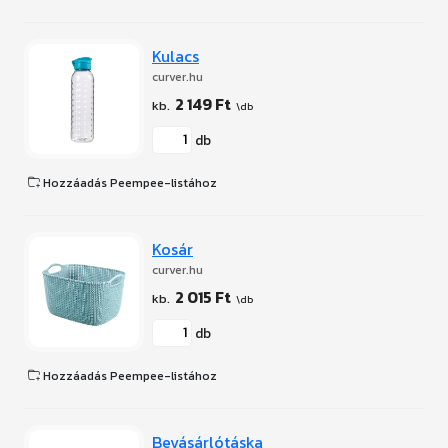
Kulacs
curver.hu
2 149 Ft
db
Hozzáadás Peempee-listához
Kosár
curver.hu
2 015 Ft
db
Hozzáadás Peempee-listához
Bevásárlótáska