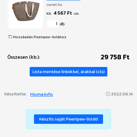
curver.hu
4 567 Ft
db
Hozzáadás Peempee-listához
29 758 Ft
Összesen (kb.):
Lista mentése linkekkel, árakkal (xls)
Homeinfo
Készítette:
2022.06.14
Készíts saját Peempee-listát!