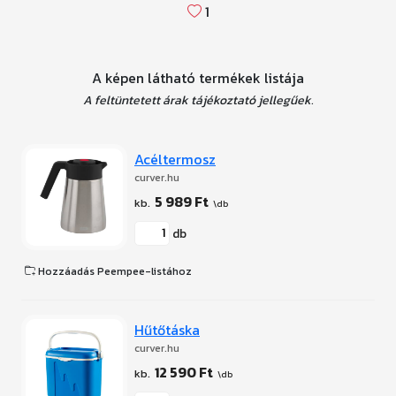
1
A képen látható termékek listája
A feltüntetett árak tájékoztató jellegűek.
Acéltermosz
curver.hu
5 989 Ft
db
Hozzáadás Peempee-listához
Hűtőtáska
curver.hu
12 590 Ft