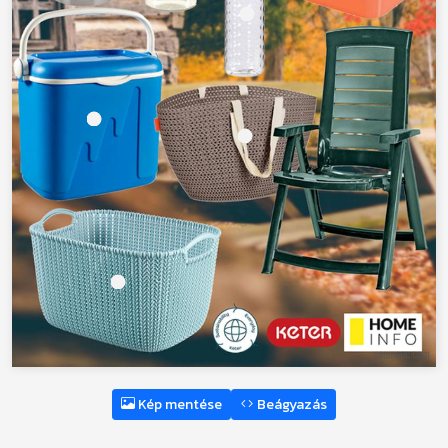
Kép mentése
Beágyazás