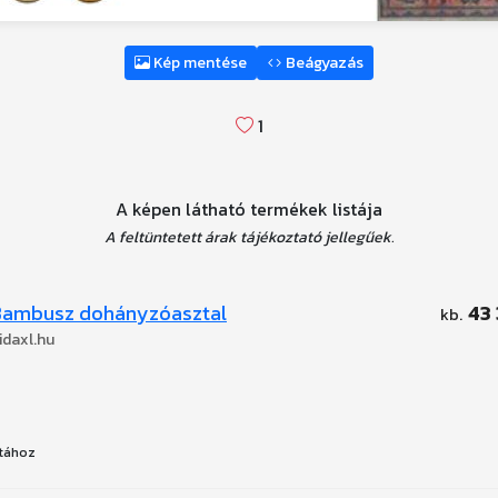
Kép mentése
Beágyazás
1
A képen látható termékek listája
A feltüntetett árak tájékoztató jellegűek.
Bambusz dohányzóasztal
43 
idaxl.hu
tához