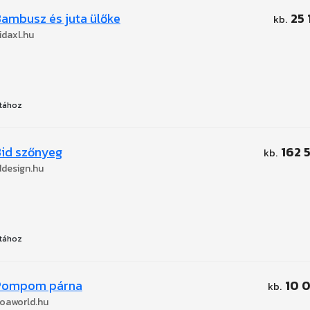
ambusz és juta ülőke
25 
idaxl.hu
tához
id szőnyeg
162 
ddesign.hu
tához
Pompom párna
10 
oaworld.hu