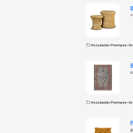
B
v
Hozzáadás Peempee-lis
B
i
Hozzáadás Peempee-lis
g