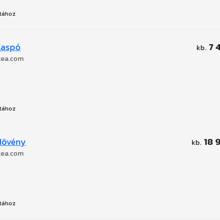
tához
Kaspó
7 
kea.com
tához
Növény
18 
kea.com
tához