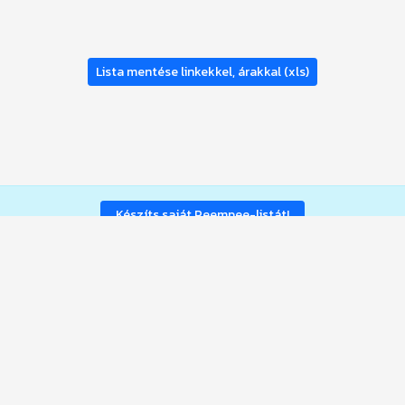
Lista mentése linkekkel, árakkal (xls)
Készíts saját Peempee-listát!
Segíts Barátaidnak is a Vásárlásban - oszd meg Instán, Facebook-on!
©2022-2026 PEEMPEE - ejtsd "pimpi" - a
HOMEINFO-tól