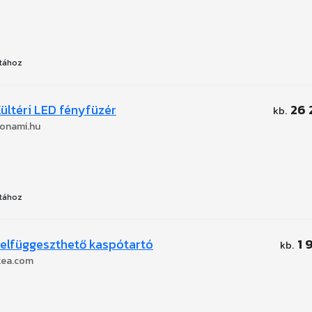
tához
ültéri LED fényfüzér
26 
onami.hu
tához
elfüggeszthető kaspótartó
1 
kea.com