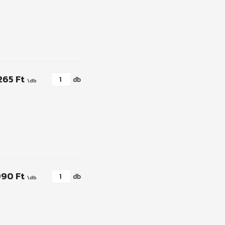
265 Ft
db
990 Ft
db