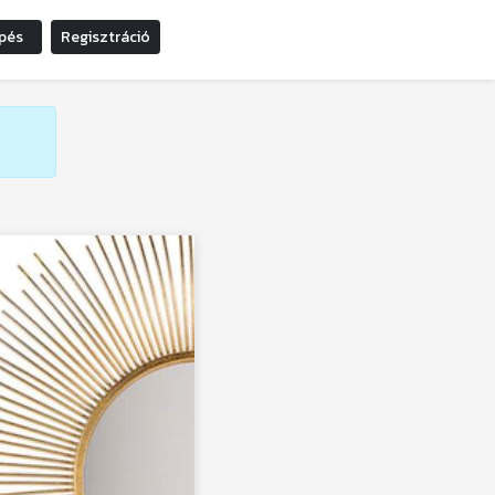
pés
Regisztráció