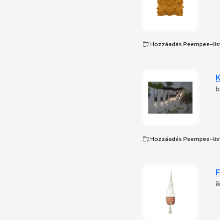
Hozzáadás Peempee-lis
K
b
Hozzáadás Peempee-lis
F
i