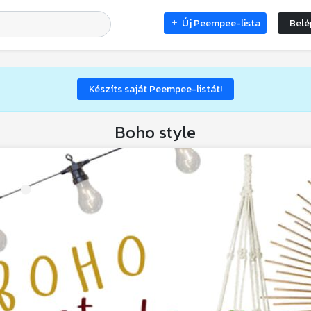
Új Peempee-lista
Belé
Készíts saját Peempee-listát!
Boho style