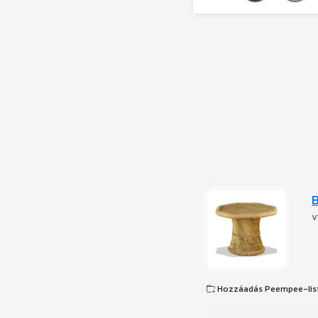
v
Hozzáadás Peempee-lis