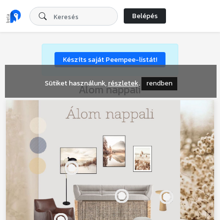
Belépés
Készíts saját Peempee-listát!
Sütiket használunk,
részletek
.
rendben
Álom nappali