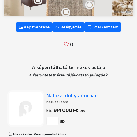
Kép mentése
Beágyazás
Szerkesztem
0
A képen látható termékek listája
A feltüntetett árak tájékoztató jellegűek.
Natuzzi dolly armchair
natuzzi.com
914 000 Ft
db
Hozzáadás Peempee-listához