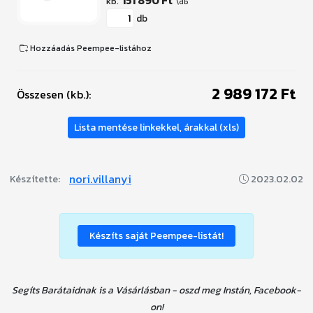
151 890 Ft
db
Hozzáadás Peempee-listához
2 989 172 Ft
Összesen (kb.):
Lista mentése linkekkel, árakkal (xls)
nori.villanyi
Készítette:
2023.02.02
Készíts saját Peempee-listát!
Segíts Barátaidnak is a Vásárlásban - oszd meg Instán, Facebook-
on!