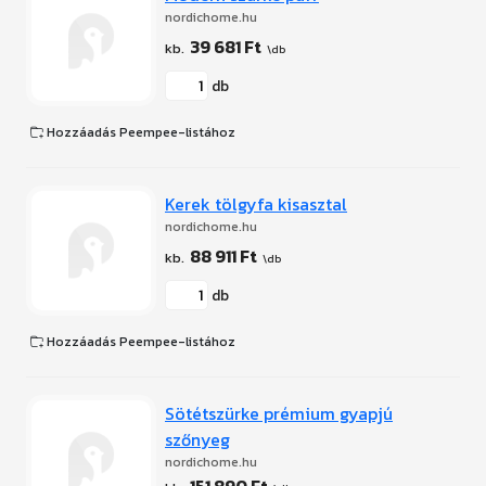
nordichome.hu
39 681 Ft
db
Hozzáadás Peempee-listához
Kerek tölgyfa kisasztal
nordichome.hu
88 911 Ft
db
Hozzáadás Peempee-listához
Sötétszürke prémium gyapjú
szőnyeg
nordichome.hu