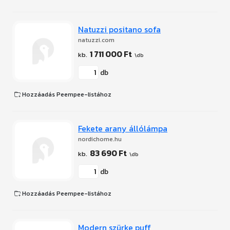
Natuzzi positano sofa
natuzzi.com
1 711 000 Ft
db
Hozzáadás Peempee-listához
Fekete arany állólámpa
nordichome.hu
83 690 Ft
db
Hozzáadás Peempee-listához
Modern szürke puff