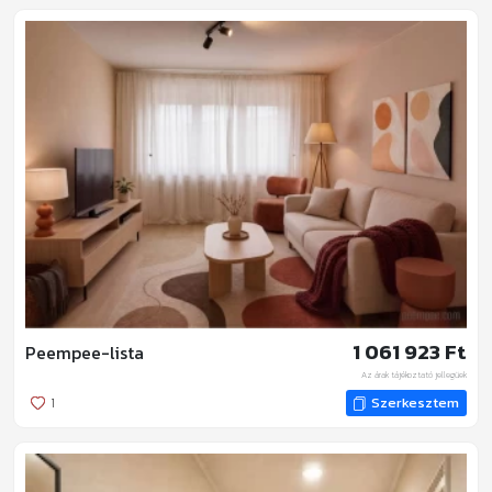
1 061 923 Ft
Peempee-lista
Az árak tájékoztató jellegűek
1
Szerkesztem