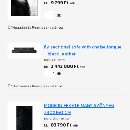
9 799 Ft
db
Hozzáadás Peempee-listához
fly sectional sofa with chaise longue
- black leather
natuzzi.com
2 442 000 Ft
db
Hozzáadás Peempee-listához
MODERN FEKETE NAGY SZŐNYEG
230X160 CM
nordichome.hu
83 790 Ft