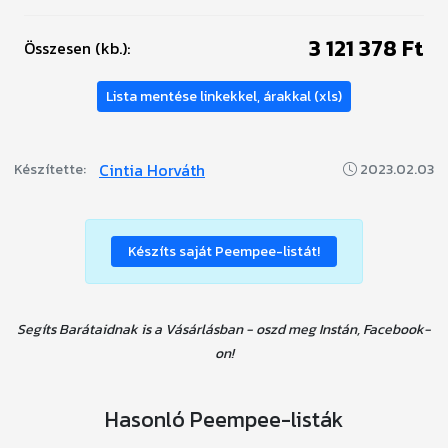
3 121 378 Ft
Összesen (kb.):
Lista mentése linkekkel, árakkal (xls)
Cintia Horváth
Készítette:
2023.02.03
Készíts saját Peempee-listát!
Segíts Barátaidnak is a Vásárlásban - oszd meg Instán, Facebook-
on!
Hasonló Peempee-listák