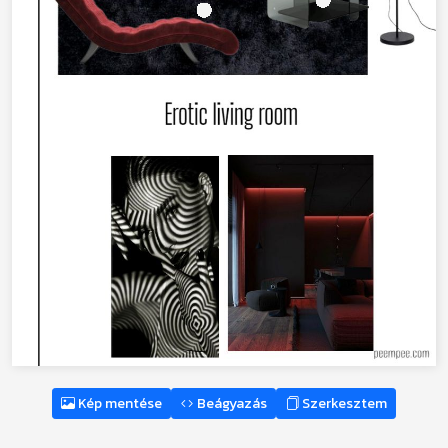
Kép mentése
Beágyazás
Szerkesztem