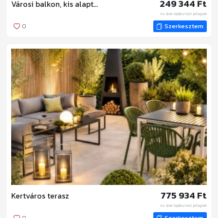
249 344 Ft
Városi balkon, kis alapterület, praktikus teraszbútorok
Az árak tájékoztató jellegűek
0
Szerkesztem
775 934 Ft
Kertváros terasz
Az árak tájékoztató jellegűek
0
Szerkesztem