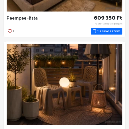
609 350 Ft
Peempee-lista
Az árak tájékoztató jellegűek
0
Szerkesztem