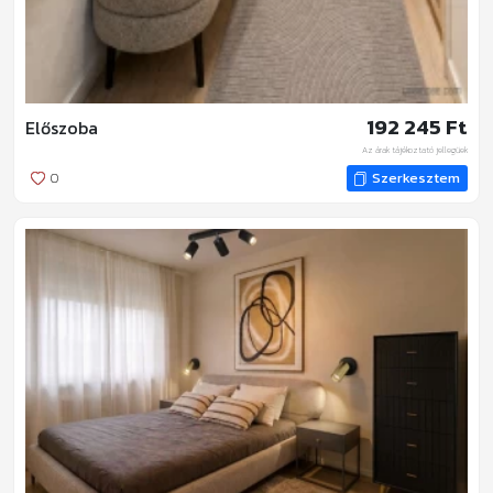
192 245 Ft
Előszoba
Az árak tájékoztató jellegűek
0
Szerkesztem