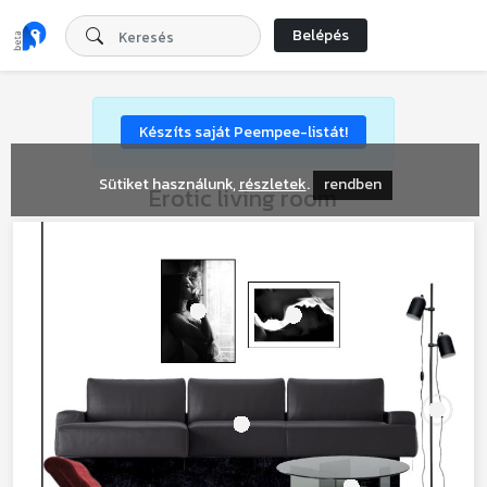
Belépés
Készíts saját Peempee-listát!
Sütiket használunk,
részletek
.
rendben
Erotic living room