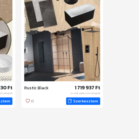
 830 Ft
1 719 937 Ft
Rustic Black
ató jellegűek
Az árak tájékoztató jellegűek
sztem
0
Szerkesztem