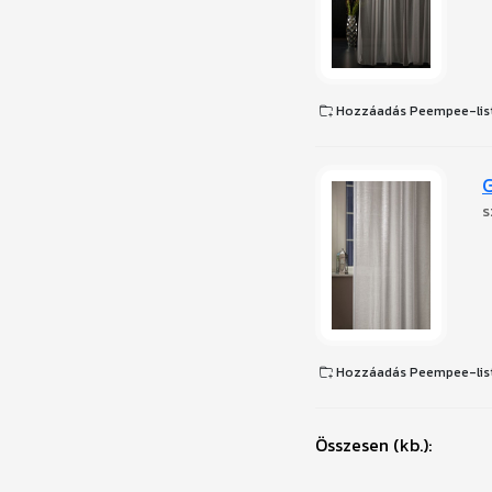
Hozzáadás Peempee-lis
s
Hozzáadás Peempee-lis
Összesen (kb.):