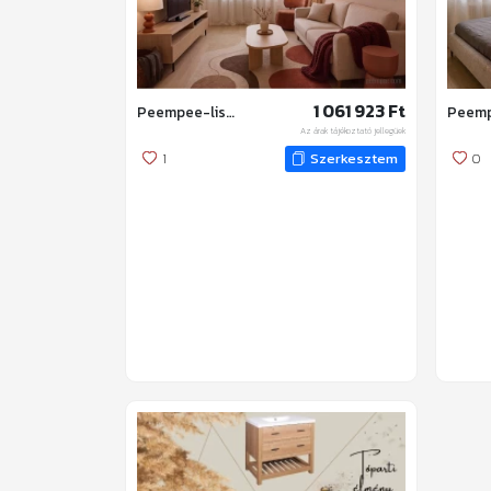
1 061 923 Ft
Peempee-lista
Az árak tájékoztató jellegűek
1
Szerkesztem
0