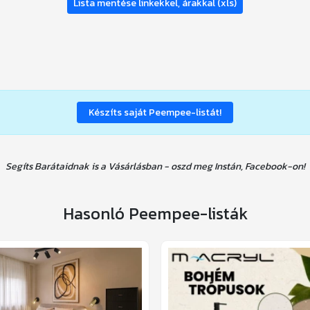
Lista mentése linkekkel, árakkal (xls)
Készíts saját Peempee-listát!
Segíts Barátaidnak is a Vásárlásban - oszd meg Instán, Facebook-on!
Hasonló Peempee-listák