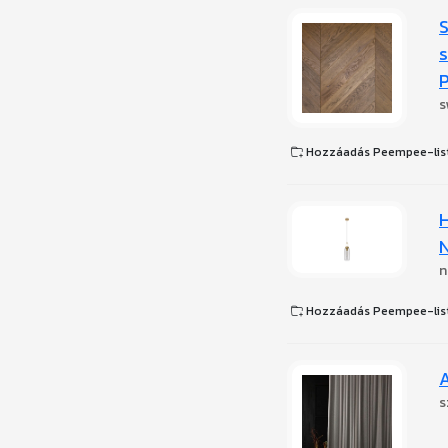
S
s
P
s
Hozzáadás Peempee-lis
H
n
Hozzáadás Peempee-lis
s