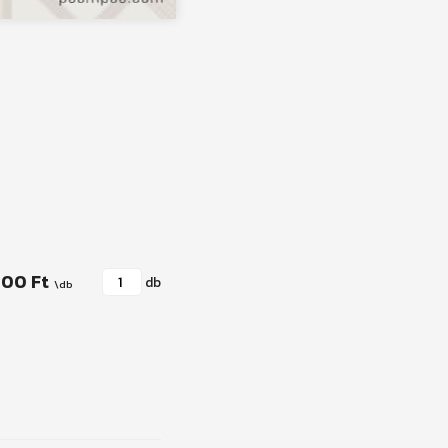
000 Ft
db