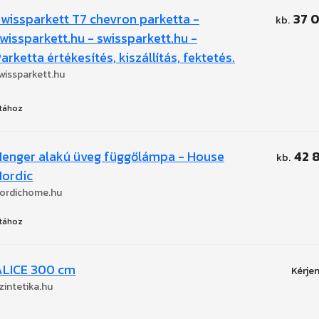
wissparkett T7 chevron parketta -
37 
wissparkett.hu - swissparkett.hu -
arketta értékesítés, kiszállítás, fektetés.
wissparkett.hu
tához
enger alakú üveg függőlámpa - House
42 
Nordic
ordichome.hu
tához
ALICE 300 cm
zintetika.hu