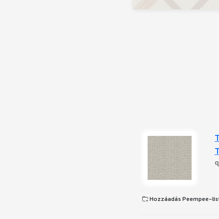
q
Hozzáadás Peempee-lis