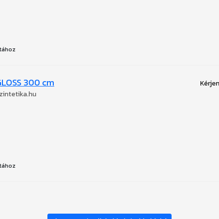
tához
GLOSS 300 cm
zintetika.hu
tához