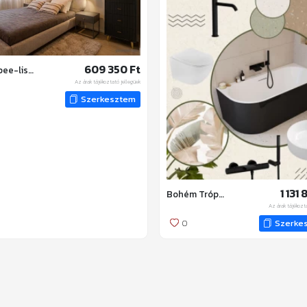
609 350 Ft
Peempee-lista
Az árak tájékoztató jellegűek
Szerkesztem
1 131
Bohém Trópusok
Az árak tájékozt
0
Szerke