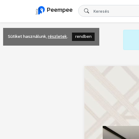
Peempee
Sütiket használunk,
részletek
.
rendben