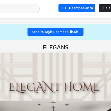
Új Peempee-lista
Belé
Készíts saját Peempee-listát!
ELEGÁNS