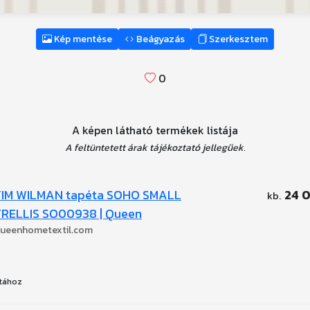
Kép mentése
Beágyazás
Szerkesztem
0
A képen látható termékek listája
A feltüntetett árak tájékoztató jellegűek.
TIM WILMAN tapéta SOHO SMALL
24 
TRELLIS SO00938 | Queen
ueenhometextil.com
tához