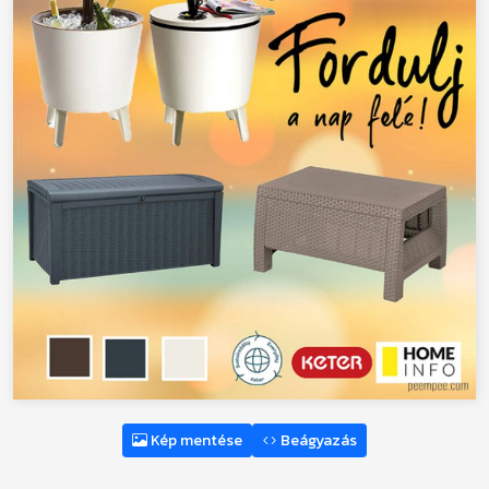
Kép mentése
Beágyazás