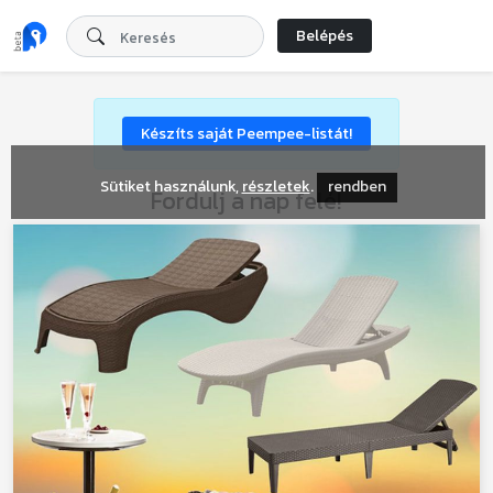
Belépés
Készíts saját Peempee-listát!
Sütiket használunk,
részletek
.
rendben
Fordulj a nap felé!