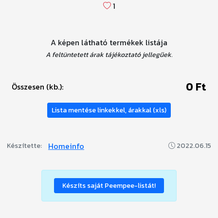
1
A képen látható termékek listája
A feltüntetett árak tájékoztató jellegűek.
0 Ft
Összesen (kb.):
Lista mentése linkekkel, árakkal (xls)
Homeinfo
Készítette:
2022.06.15
Készíts saját Peempee-listát!