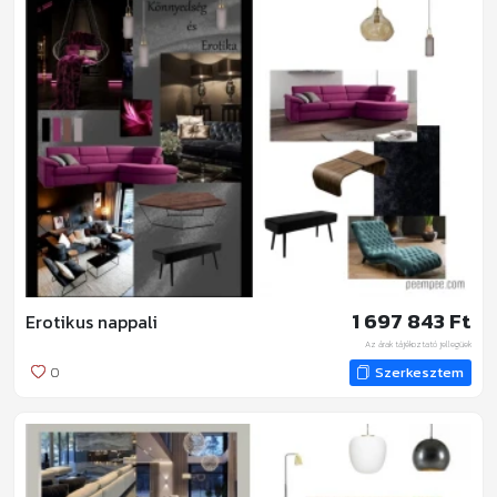
1 697 843 Ft
Erotikus nappali
Az árak tájékoztató jellegűek
0
Szerkesztem