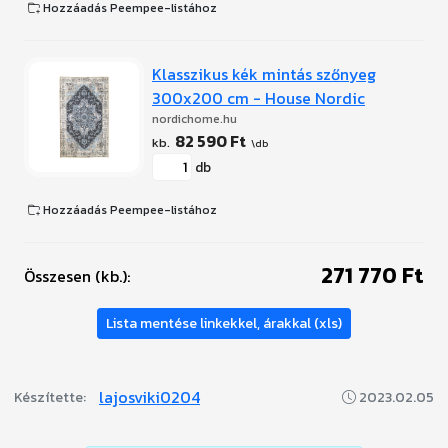
Hozzáadás Peempee-listához
Klasszikus kék mintás szőnyeg
300x200 cm - House Nordic
nordichome.hu
82 590 Ft
db
Hozzáadás Peempee-listához
271 770 Ft
Összesen (kb.):
Lista mentése linkekkel, árakkal (xls)
lajosviki0204
Készítette:
2023.02.05