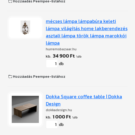
Hozzáadás Peempee-listához
mécses lámpa lámpabúra keleti
lámpa világítás home lakberendezés
asztali lámpa török lámpa marokkói
lámpa
hurremsbazaar.hu
34 900 Ft
db
Hozzáadás Peempee-listához
Dokka Square coffee table | Dokka
Design
dokkadesign.hu
1 000 Ft
db