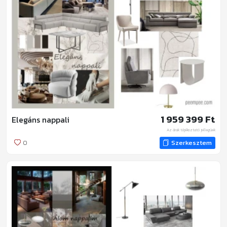
1 959 399 Ft
Elegáns nappali
Az árak tájékoztató jellegűek
0
Szerkesztem