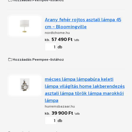
Hozzáadás Peempee-listához
Arany fehér rojtos asztali lámpa 45
cm - Bloomingville
nordichome.hu
57 490 Ft
db
Hozzáadás Peempee-listához
mécses lámpa lámpabúra keleti
lámpa világítás home lakberendezés
asztali lámpa török lámpa marokkói
lámpa
hurremsbazaar.hu
39 900 Ft
db