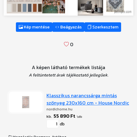
Kép mentése
Beágyazás
Szerkesztem
0
A képen látható termékek listája
A feltüntetett árak tájékoztató jellegűek.
Klasszikus narancssárga mintás
szőnyeg 230x160 cm - House Nordic
nordichome.hu
55 890 Ft
db