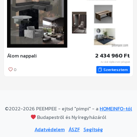
2 434 960 Ft
Álom nappali
Az árak tájékoztató jellegűek
0
Szerkesztem
©2022-2026 PEEMPEE - ejtsd "pimpi" - a
HOMEINFO-tól
Budapestről és Nyíregyházáról
Adatvédelem
ÁSZF
Segítség