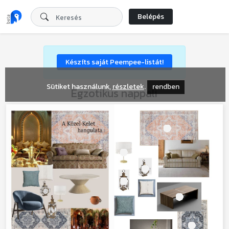
Belépés
Készíts saját Peempee-listát!
Sütiket használunk,
részletek
.
rendben
Egzotikus nappali