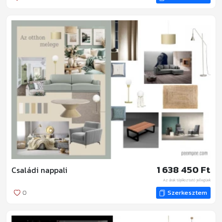
1 638 450 Ft
Családi nappali
Az árak tájékoztató jellegűek
0
Szerkesztem