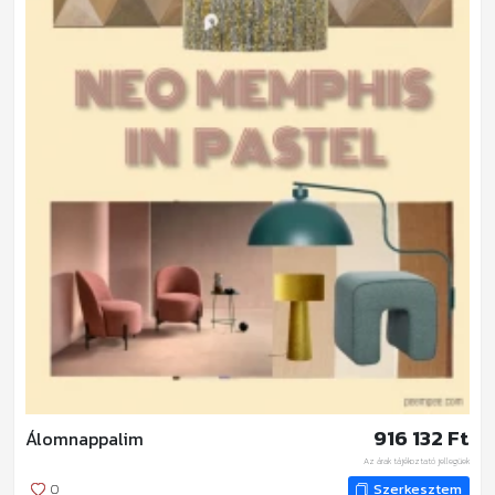
916 132 Ft
Álomnappalim
Az árak tájékoztató jellegűek
0
Szerkesztem