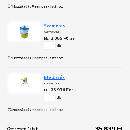
Hozzáadás Peempee-listához
Szemetes
curver.hu
2 365 Ft
db
Hozzáadás Peempee-listához
Etetőszék
curver.hu
25 976 Ft
db
Hozzáadás Peempee-listához
35 839 Ft
Összesen (kb.):