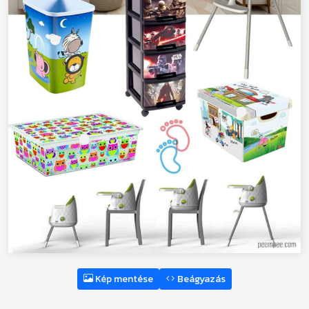
Kép mentése
Beágyazás