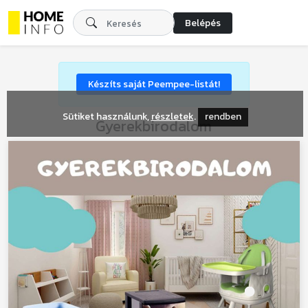
Belépés
Készíts saját Peempee-listát!
Sütiket használunk,
részletek
.
rendben
Gyerekbirodalom