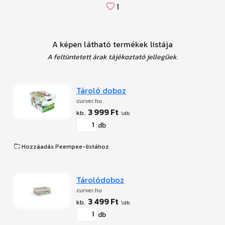
1
A képen látható termékek listája
A feltüntetett árak tájékoztató jellegűek.
Tároló doboz
curver.hu
3 999 Ft
db
Hozzáadás Peempee-listához
Tárolódoboz
curver.hu
3 499 Ft
db