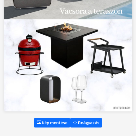
Kép mentése
Beágyazás