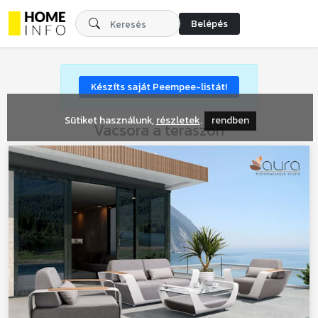
Belépés
Készíts saját Peempee-listát!
Sütiket használunk,
részletek
.
rendben
Vacsora a teraszon