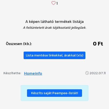
1
A képen látható termékek listája
A feltüntetett árak tájékoztató jellegűek.
0 Ft
Összesen (kb.):
Lista mentése linkekkel, árakkal (xls)
Homeinfo
Készítette:
2022.07.11
Készíts saját Peempee-listát!