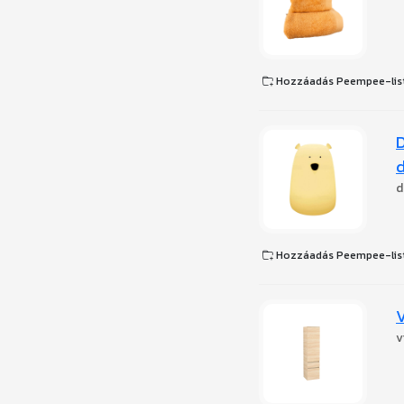
Hozzáadás Peempee-lis
D
d
d
Hozzáadás Peempee-lis
V
v