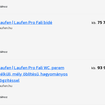
tához
aufen | Laufen Pro Fali bidé
75 
aufen.hu
tához
aufen | Laufen Pro Fali WC, perem
93 
élküli, mély öblítésű, hagyományos
ögzítéssel
aufen.hu
tához