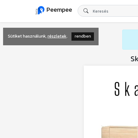
Peempee
Sütiket használunk,
részletek
.
rendben
Sk