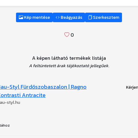
Kép mentése
Beágyazás
Szerkesztem
0
A képen látható termékek listája
A feltüntetett árak tájékoztató jellegűek.
au-Styl Fürdőszobaszalon | Ragno
ontrasti Antracite
au-styl.hu
tához