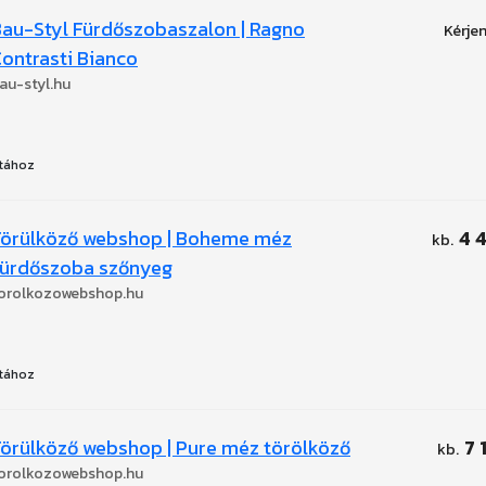
au-Styl Fürdőszobaszalon | Ragno
ontrasti Bianco
au-styl.hu
tához
Törülköző webshop | Boheme méz
4 
fürdőszoba szőnyeg
orolkozowebshop.hu
tához
örülköző webshop | Pure méz törölköző
7 
orolkozowebshop.hu