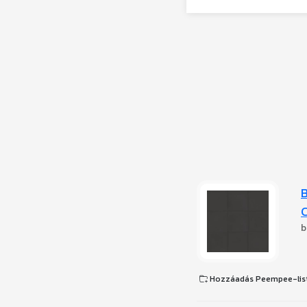
B
C
b
Hozzáadás Peempee-lis