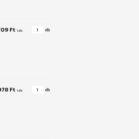
709 Ft
db
978 Ft
db