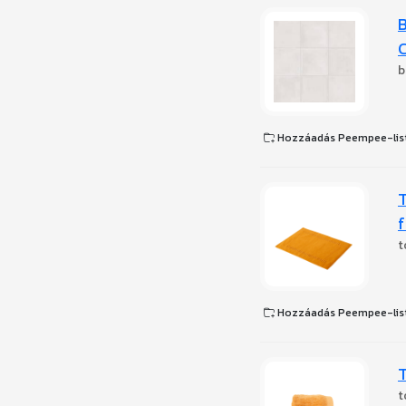
B
C
b
Hozzáadás Peempee-lis
t
Hozzáadás Peempee-lis
T
t