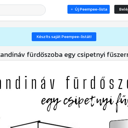
Új Peempee-lista
Belé
Készíts saját Peempee-listát!
andináv fürdőszoba egy csipetnyi fűszer