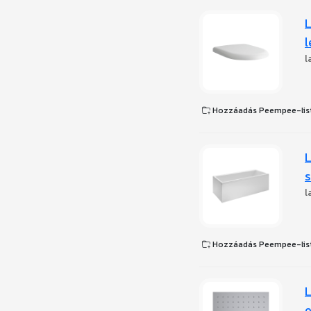
L
l
l
Hozzáadás Peempee-lis
L
s
l
Hozzáadás Peempee-lis
L
e