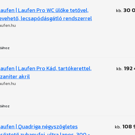
aufen | Laufen Pro WC ülőke tetővel,
30 
evehető, lecsapódásgátló rendszerrel
aufen.hu
tához
aufen | Laufen Pro Kád, tartókerettel,
192 
zaniter akril
aufen.hu
tához
aufen | Quadriga négyszögletes
108 
sőztető zuhanyfej, ultra lapos, 300 ×