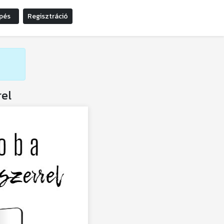
pés
Regisztráció
rel