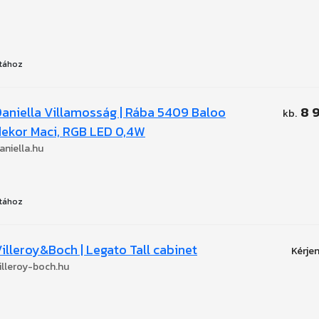
tához
aniella Villamosság | Rába 5409 Baloo
8 
ekor Maci, RGB LED 0,4W
aniella.hu
tához
illeroy&Boch | Legato Tall cabinet
illeroy-boch.hu