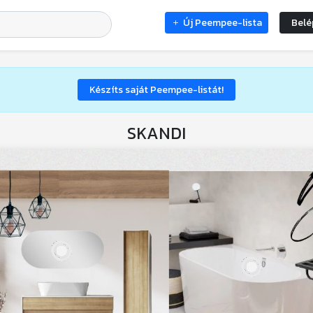
Új Peempee-lista
Belé
Készíts saját Peempee-listát!
SKANDI