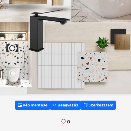
Kép mentése
Beágyazás
Szerkesztem
0