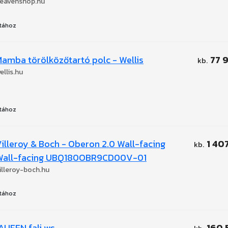
eavenshop.hu
tához
amba törölközőtartó polc - Wellis
77 
ellis.hu
tához
illeroy & Boch - Oberon 2.0 Wall-facing
1 40
Wall-facing UBQ180OBR9CD00V-01
illeroy-boch.hu
tához
AUFEN fali wc
160 