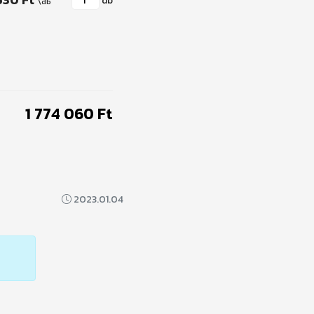
db
1 774 060 Ft
2023.01.04