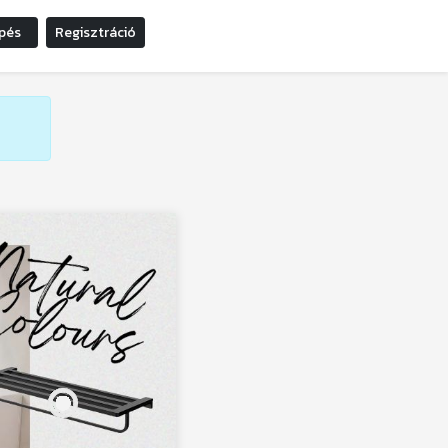
pés
Regisztráció