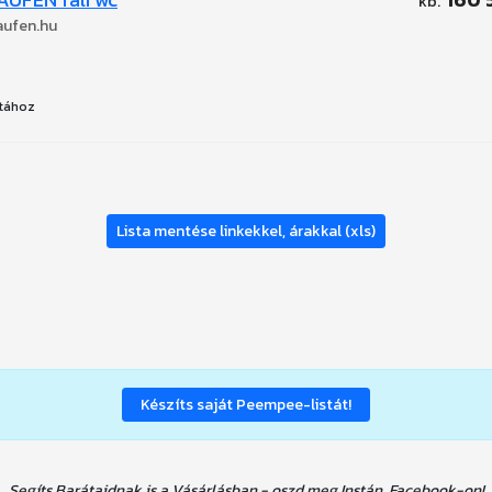
aufen.hu
tához
Lista mentése linkekkel, árakkal (xls)
Készíts saját Peempee-listát!
Segíts Barátaidnak is a Vásárlásban - oszd meg Instán, Facebook-on!