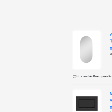
A
n
a
Hozzáadás Peempee-lis
G
v
m