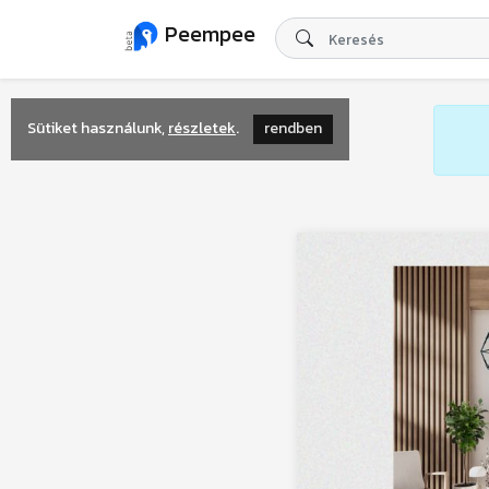
Peempee
Sütiket használunk,
részletek
.
rendben