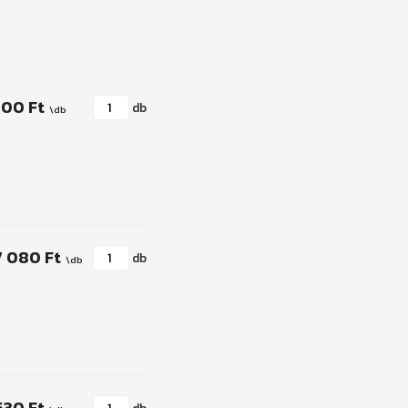
900 Ft
db
7 080 Ft
db
530 Ft