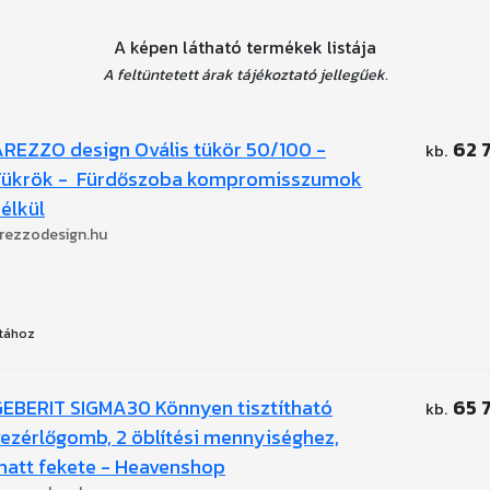
A képen látható termékek listája
A feltüntetett árak tájékoztató jellegűek.
REZZO design Ovális tükör 50/100 -
62 
Tükrök - Fürdőszoba kompromisszumok
élkül
rezzodesign.hu
tához
EBERIT SIGMA30 Könnyen tisztítható
65 
ezérlőgomb, 2 öblítési mennyiséghez,
att fekete - Heavenshop