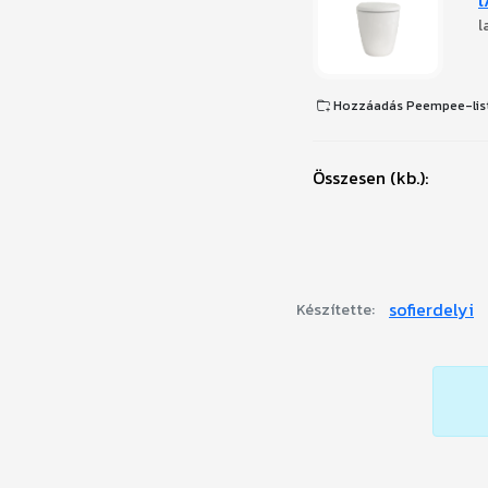
l
Hozzáadás Peempee-lis
Összesen (kb.):
sofierdelyi
Készítette: