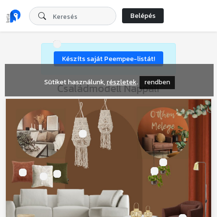
Belépés
Készíts saját Peempee-listát!
Sütiket használunk,
részletek
.
rendben
Családmodell Nappali