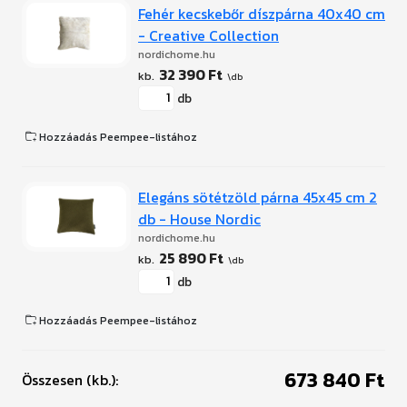
Fehér kecskebőr díszpárna 40x40 cm
- Creative Collection
nordichome.hu
32 390 Ft
db
Hozzáadás Peempee-listához
Elegáns sötétzöld párna 45x45 cm 2
db - House Nordic
nordichome.hu
25 890 Ft
db
Hozzáadás Peempee-listához
673 840 Ft
Összesen (kb.):