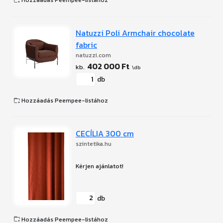
Hozzáadás Peempee-listához
Natuzzi Poli Armchair chocolate
fabric
natuzzi.com
402 000 Ft
db
Hozzáadás Peempee-listához
CECÍLIA 300 cm
szintetika.hu
db
Hozzáadás Peempee-listához