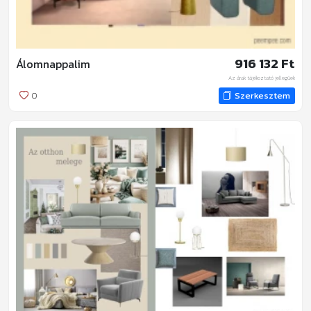
916 132 Ft
Álomnappalim
Az árak tájékoztató jellegűek
0
Szerkesztem