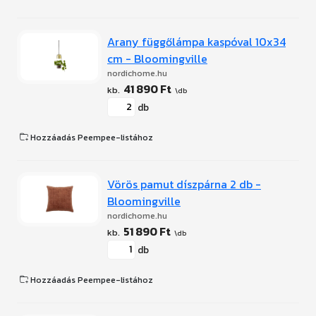
Arany függőlámpa kaspóval 10x34
cm - Bloomingville
nordichome.hu
41 890 Ft
db
Hozzáadás Peempee-listához
Vörös pamut díszpárna 2 db -
Bloomingville
nordichome.hu
51 890 Ft
db
Hozzáadás Peempee-listához