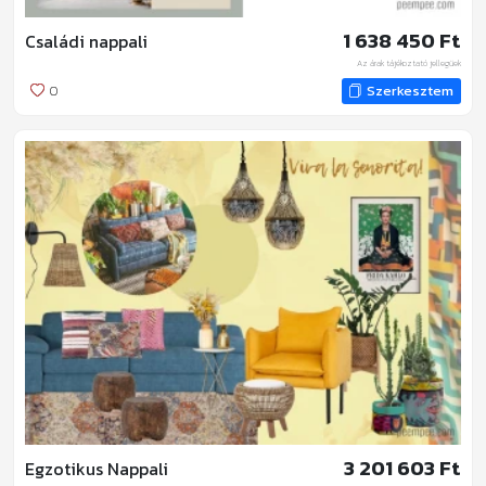
1 638 450 Ft
Családi nappali
Az árak tájékoztató jellegűek
0
Szerkesztem
3 201 603 Ft
Egzotikus Nappali